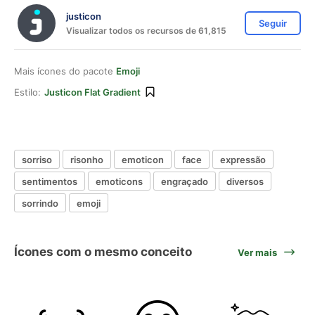
justicon
Seguir
Visualizar todos os recursos de 61,815
Mais ícones do pacote
Emoji
Estilo:
Justicon Flat Gradient
sorriso
risonho
emoticon
face
expressão
sentimentos
emoticons
engraçado
diversos
sorrindo
emoji
Ícones com o mesmo conceito
Ver mais