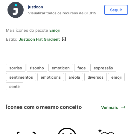
justicon
Seguir
Visualizar todos os recursos de 61,815
Mais ícones do pacote
Emoji
Estilo:
Justicon Flat Gradient
sorriso
risonho
emoticon
face
expressão
sentimentos
emoticons
aréola
diversos
emoji
sentir
Ícones com o mesmo conceito
Ver mais