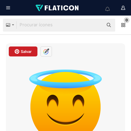
0
Salvar