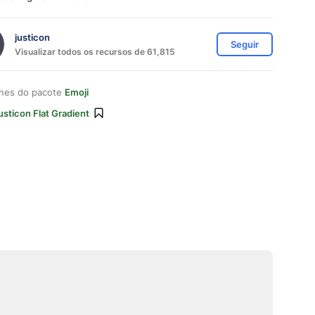
justicon
Seguir
Visualizar todos os recursos de 61,815
ones do pacote
Emoji
usticon Flat Gradient