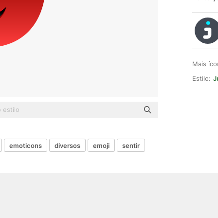
Mais íc
Estilo:
J
emoticons
diversos
emoji
sentir