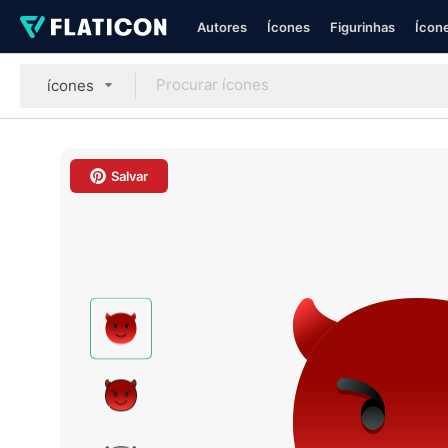
Autores
Ícones
Figurinhas
Ícone
ícones
Salvar