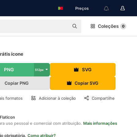
Preços
Coleções
0
rátis ícone
PNG
SVG
512px
Copiar PNG
Copiar SVG
is formatos
Adicionar à coleção
Compartilhe
Flaticon
ara uso pessoal e comercial com atribuição.
Mais informações
ão obrigatória.
Como atribuir?