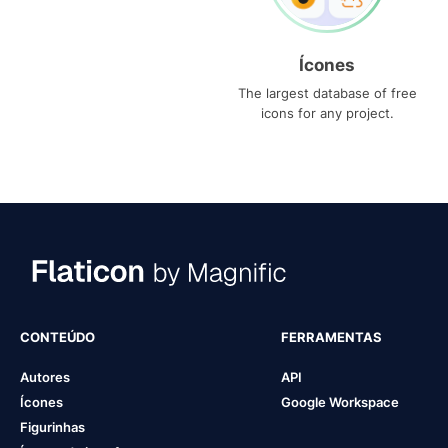
Ícones
The largest database of free
icons for any project.
CONTEÚDO
FERRAMENTAS
Autores
API
Ícones
Google Workspace
Figurinhas