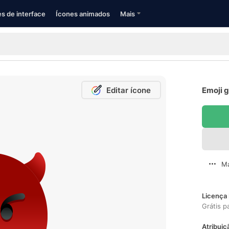
s de interface
Ícones animados
Mais
Editar ícone
Emoji g
Ma
Licença 
Grátis p
Atribuiç