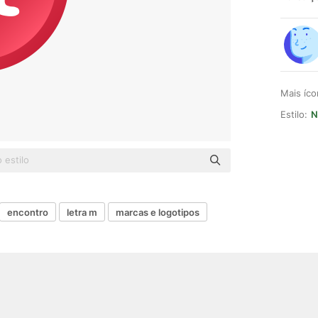
Mais íc
Estilo:
N
encontro
letra m
marcas e logotipos