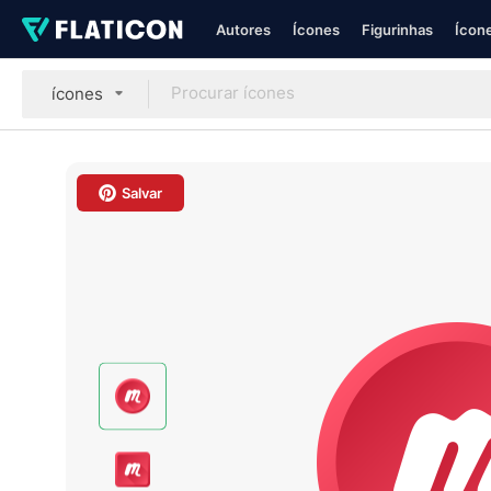
Autores
Ícones
Figurinhas
Ícone
ícones
Salvar