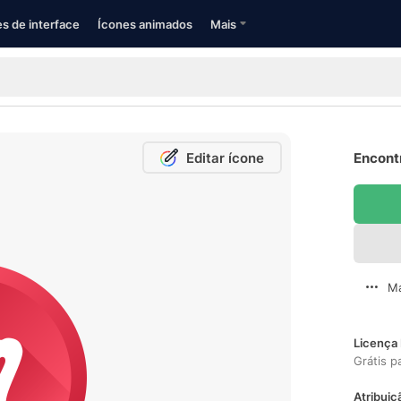
s de interface
Ícones animados
Mais
Editar ícone
Encontr
Ma
Licença 
Grátis p
Atribuiç