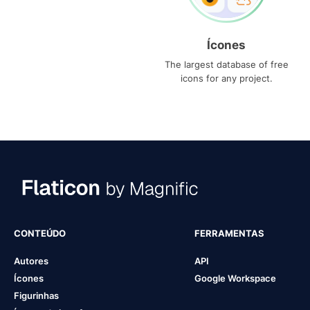
Ícones
The largest database of free
icons for any project.
CONTEÚDO
FERRAMENTAS
Autores
API
Ícones
Google Workspace
Figurinhas