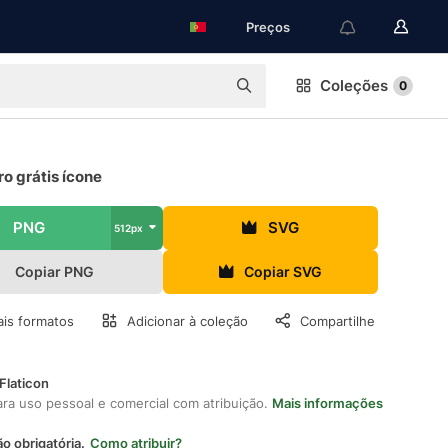
Preços
Coleções
0
o grátis ícone
PNG
SVG
512px
Copiar PNG
Copiar SVG
is formatos
Adicionar à coleção
Compartilhe
Flaticon
ara uso pessoal e comercial com atribuição.
Mais informações
ão obrigatória.
Como atribuir?