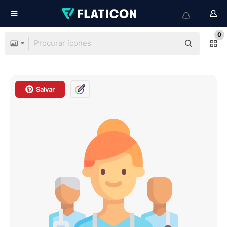
0
Salvar