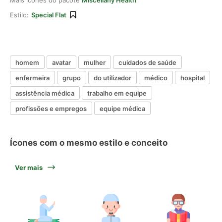
Mais ícones do pacote
Miscellany Health
Estilo:
Special Flat
homem
avatar
mulher
cuidados de saúde
enfermeira
grupo
do utilizador
médico
hospital
assistência médica
trabalho em equipe
profissões e empregos
equipe médica
Ícones com o mesmo estilo e conceito
Ver mais