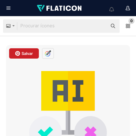
0
Salvar