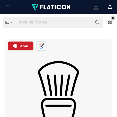
0
Salvar