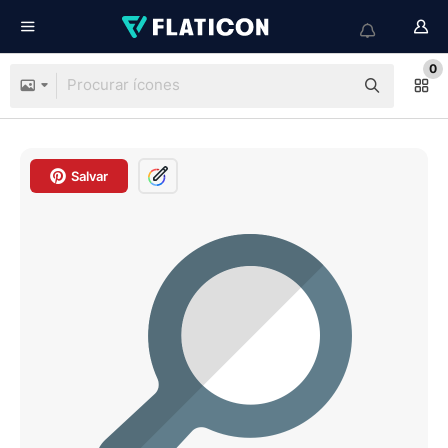
0
Salvar