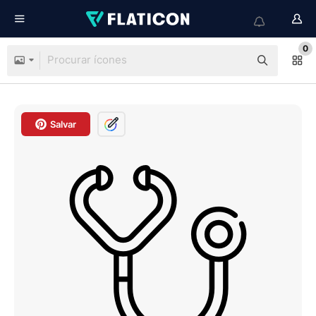
0
Salvar