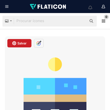
0
Salvar