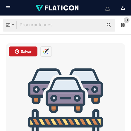
0
Salvar