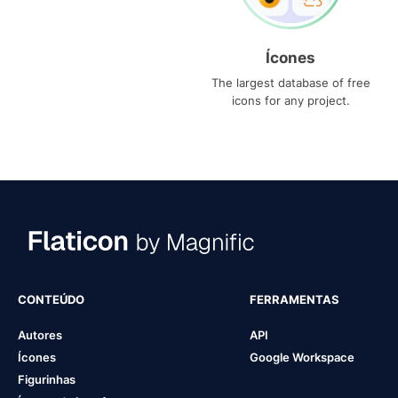
Ícones
The largest database of free
icons for any project.
CONTEÚDO
FERRAMENTAS
Autores
API
Ícones
Google Workspace
Figurinhas