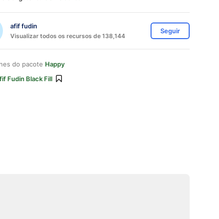
afif fudin
Seguir
Visualizar todos os recursos de 138,144
ones do pacote
Happy
fif Fudin Black Fill