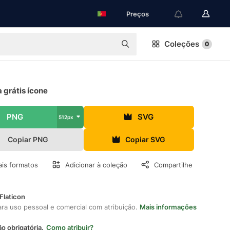
Preços
Coleções
0
 grátis ícone
PNG
SVG
512px
Copiar PNG
Copiar SVG
is formatos
Adicionar à coleção
Compartilhe
Flaticon
ara uso pessoal e comercial com atribuição.
Mais informações
ão obrigatória.
Como atribuir?