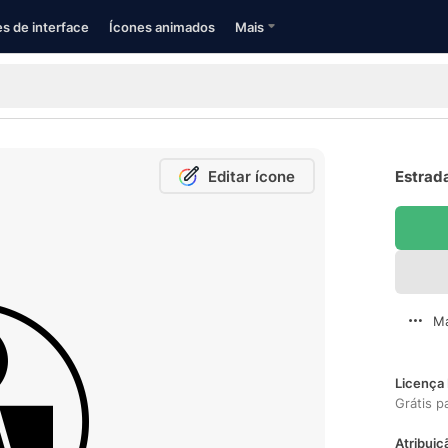
s de interface
Ícones animados
Mais
Editar ícone
Estrada
Ma
Licença 
Grátis p
Atribuiç