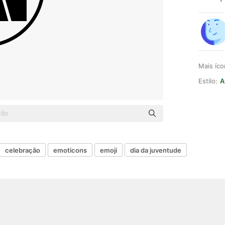
Mais íc
Estilo:
A
celebração
emoticons
emoji
dia da juventude