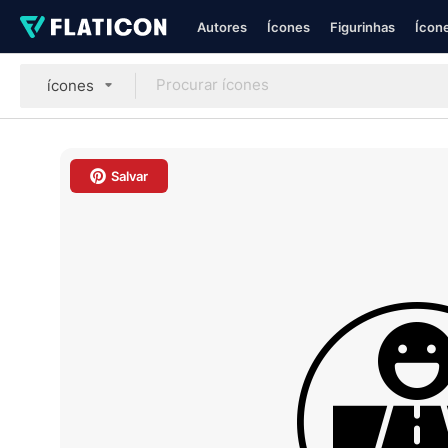
Autores
Ícones
Figurinhas
Ícone
ícones
Salvar