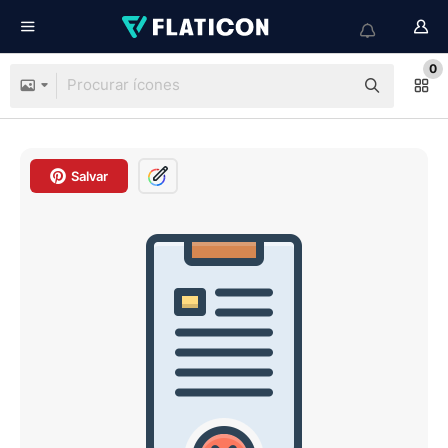
0
Salvar