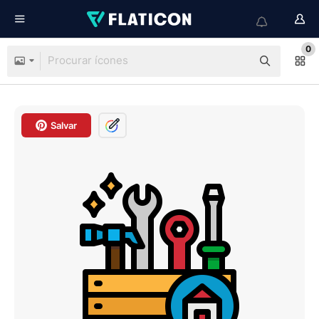
0
Salvar