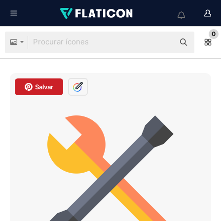
0
Salvar