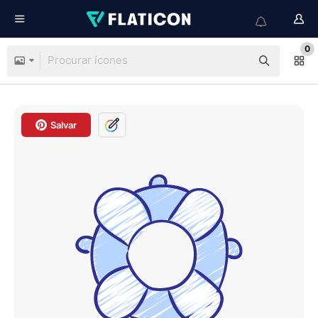
0
Salvar