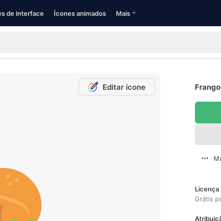
s de interface
Ícones animados
Mais
Editar ícone
Frango
Ma
Licença 
Grátis p
Atribuiç