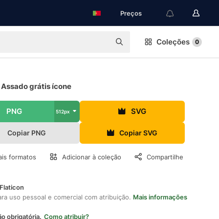
Preços
Coleções
0
 Assado grátis ícone
PNG
SVG
512px
Copiar PNG
Copiar SVG
is formatos
Adicionar à coleção
Compartilhe
Flaticon
ara uso pessoal e comercial com atribuição.
Mais informações
ão obrigatória.
Como atribuir?