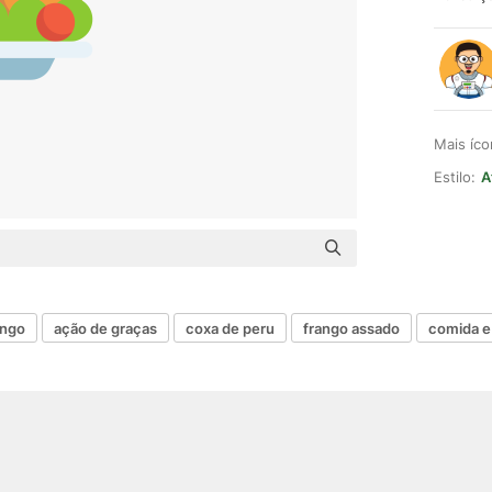
Mais íc
Estilo:
A
ango
ação de graças
coxa de peru
frango assado
comida e