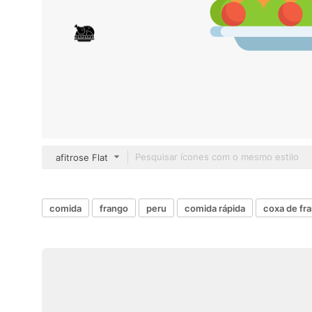
afitrose Flat
comida
frango
peru
comida rápida
coxa de fr