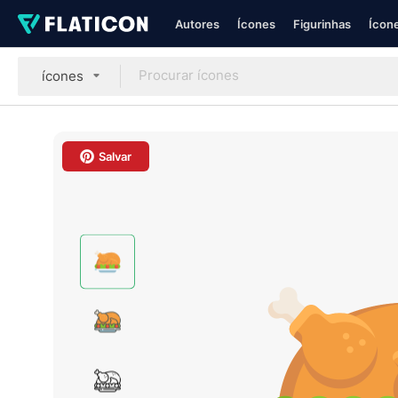
Autores
Ícones
Figurinhas
Ícone
ícones
Salvar