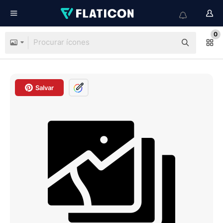
0
Salvar