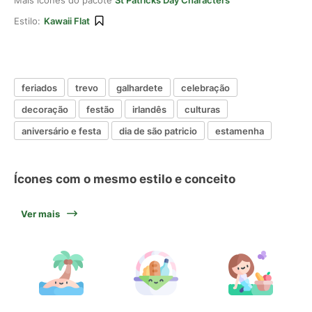
Mais ícones do pacote
St Patricks Day Characters
Estilo:
Kawaii Flat
feriados
trevo
galhardete
celebração
decoração
festão
irlandês
culturas
aniversário e festa
dia de são patricio
estamenha
Ícones com o mesmo estilo e conceito
Ver mais