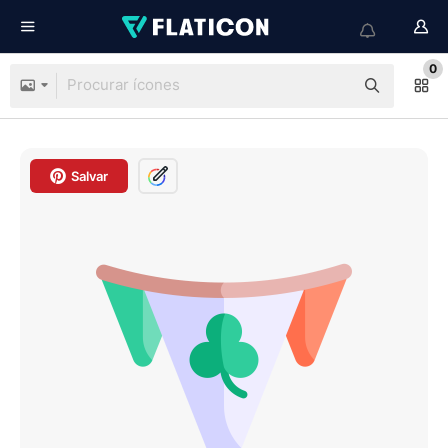
0
Salvar