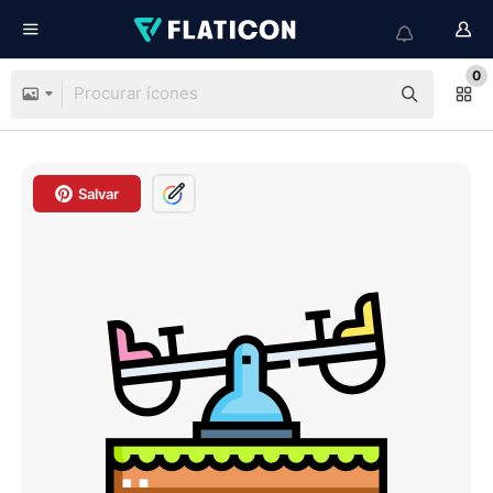
0
Salvar