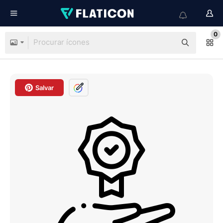
0
Salvar