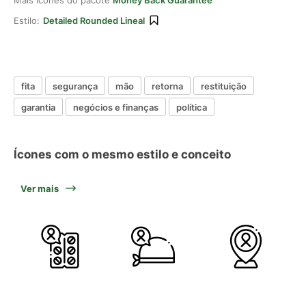
Mais ícones do pacote
Money Back Guarantee
Estilo:
Detailed Rounded Lineal
fita
segurança
mão
retorna
restituição
garantia
negócios e finanças
política
Ícones com o mesmo estilo e conceito
Ver mais