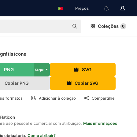
Preços
Coleções
0
grátis ícone
PNG
SVG
512px
Copiar PNG
Copiar SVG
is formatos
Adicionar à coleção
Compartilhe
Flaticon
ara uso pessoal e comercial com atribuição.
Mais informações
ão obrigatória.
Como atribuir?