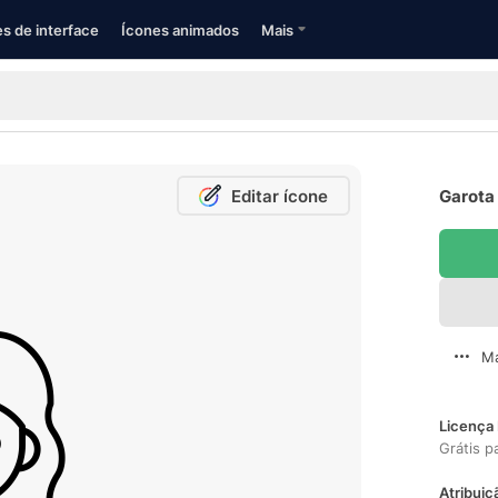
s de interface
Ícones animados
Mais
Editar ícone
Garota 
Ma
Licença 
Grátis p
Atribuiç