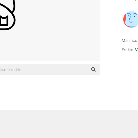
Mais íc
Estilo:
V