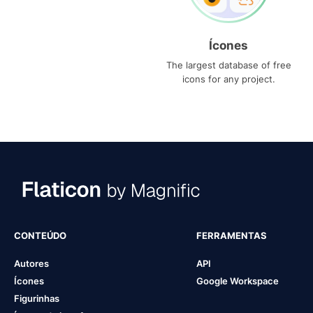
Ícones
The largest database of free
icons for any project.
CONTEÚDO
FERRAMENTAS
Autores
API
Ícones
Google Workspace
Figurinhas