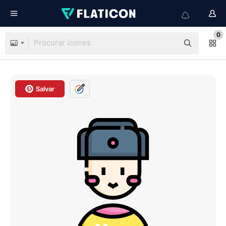
0
Salvar