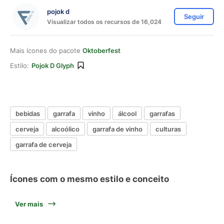
pojok d
Seguir
Visualizar todos os recursos de 16,024
Mais ícones do pacote
Oktoberfest
Estilo:
Pojok D Glyph
bebidas
garrafa
vinho
álcool
garrafas
cerveja
alcoólico
garrafa de vinho
culturas
garrafa de cerveja
Ícones com o mesmo estilo e conceito
Ver mais