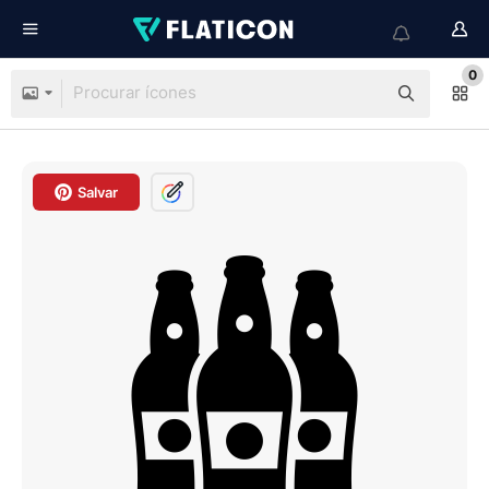
0
Salvar