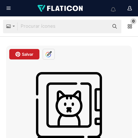
0
Salvar