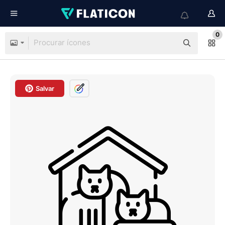
0
Salvar