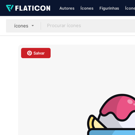
Autores
Ícones
Figurinhas
Ícone
ícones
Salvar