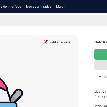
s de interface
Ícones animados
Mais
Editar ícone
Gelo Ra
Ma
Licença 
Grátis p
Atribuiç