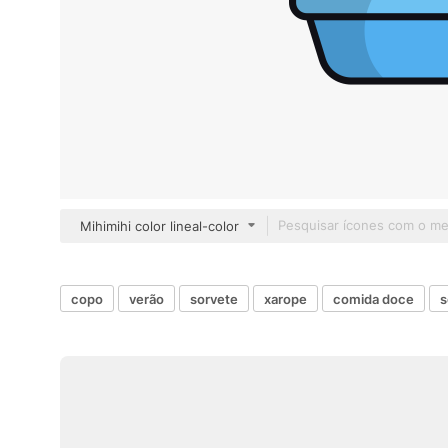
Mihimihi color lineal-color
copo
verão
sorvete
xarope
comida doce
s