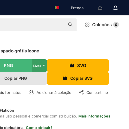
Preços
Coleções
0
spado grátis ícone
PNG
SVG
512px
Copiar PNG
Copiar SVG
is formatos
Adicionar à coleção
Compartilhe
Flaticon
ara uso pessoal e comercial com atribuição.
Mais informações
ão obrigatória.
Como atribuir?