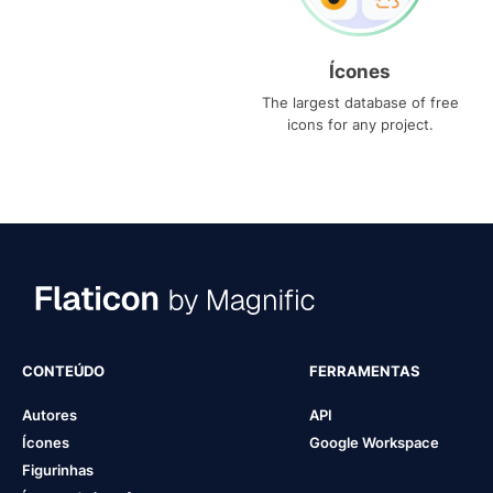
Ícones
The largest database of free
icons for any project.
CONTEÚDO
FERRAMENTAS
Autores
API
Ícones
Google Workspace
Figurinhas