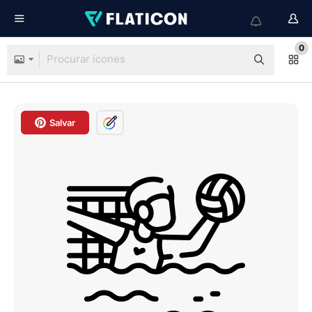
0
Salvar