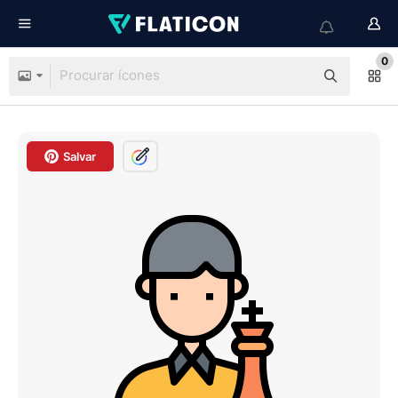
0
Salvar