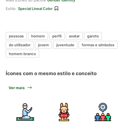
Mais ícones do pacote
Gender Identity
Estilo:
Special Lineal Color
pessoas
homem
perfil
avatar
garoto
do utilizador
jovem
juventude
formas e símbolos
homem branco
Ícones com o mesmo estilo e conceito
Ver mais