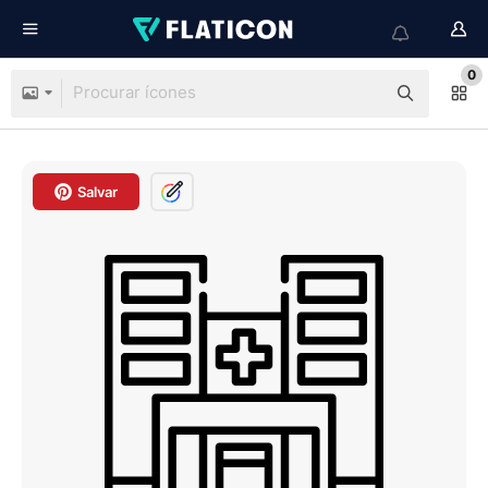
0
Salvar