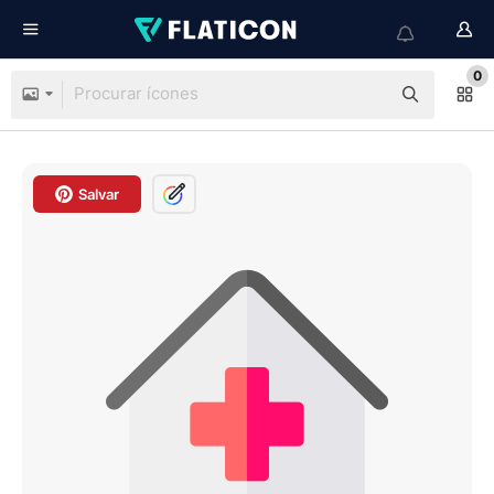
0
Salvar