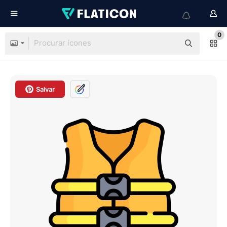
0
Salvar