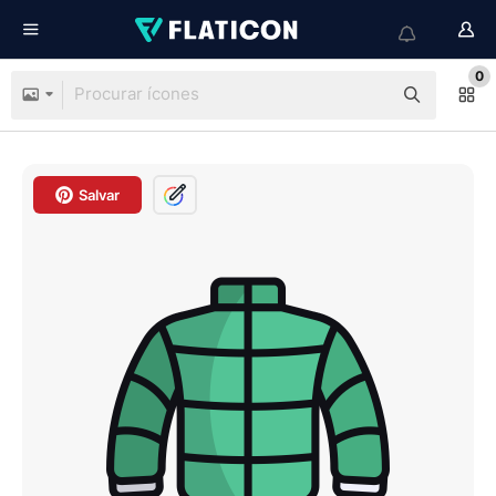
0
Salvar