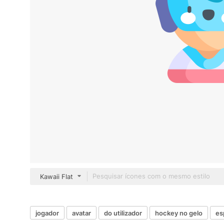
Kawaii Flat
jogador
avatar
do utilizador
hockey no gelo
es