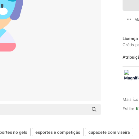
Ma
Licença 
Grátis p
Atribuiç
Mais íc
Estilo:
K
portes no gelo
esportes e competição
capacete com viseira