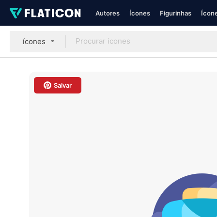
Autores
Ícones
Figurinhas
Ícone
ícones
Salvar