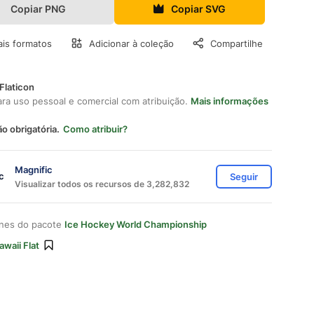
Copiar PNG
Copiar SVG
is formatos
Adicionar à coleção
Compartilhe
Flaticon
ara uso pessoal e comercial com atribuição.
Mais informações
ão obrigatória.
Como atribuir?
Magnific
Seguir
Visualizar todos os recursos de 3,282,832
ones do pacote
Ice Hockey World Championship
awaii Flat