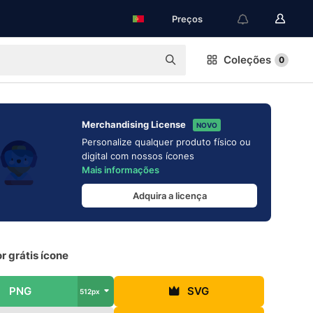
Preços
Coleções
0
Merchandising License
NOVO
Personalize qualquer produto físico ou
digital com nossos ícones
Mais informações
Adquira a licença
 grátis ícone
PNG
SVG
512px