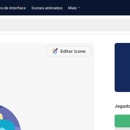
s de interface
Ícones animados
Mais
Editar ícone
Jogador