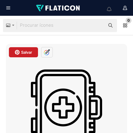
0
Salvar