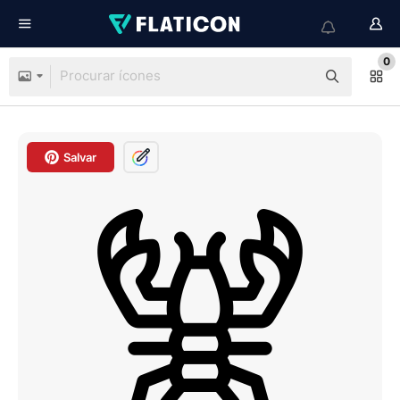
0
Salvar