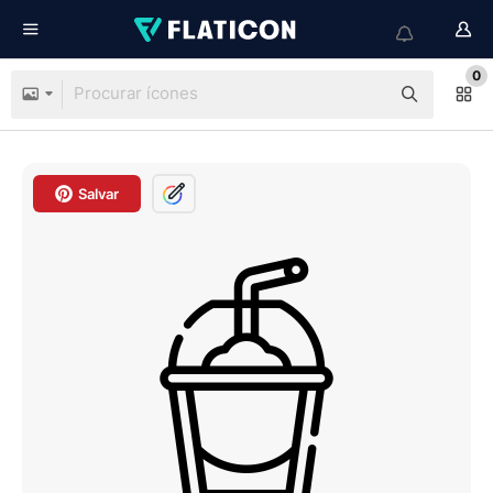
0
Salvar