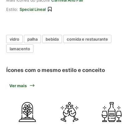
Mais ícones do pacote
Carnival And Fair
Estilo:
Special Lineal
vidro
palha
bebida
comida e restaurante
lamacento
Ícones com o mesmo estilo e conceito
Ver mais