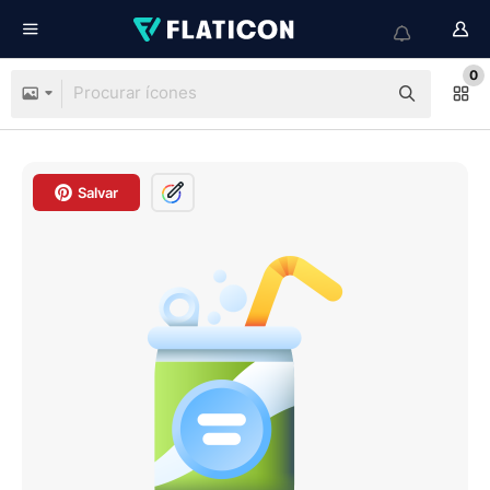
0
Salvar