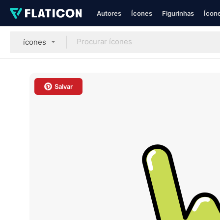
Autores
Ícones
Figurinhas
Ícone
ícones
Salvar