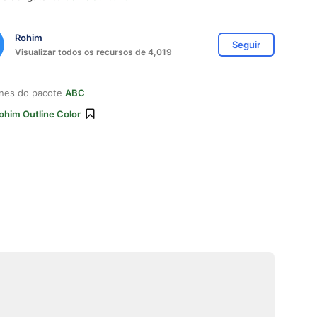
Rohim
Seguir
Visualizar todos os recursos de 4,019
ones do pacote
ABC
ohim Outline Color