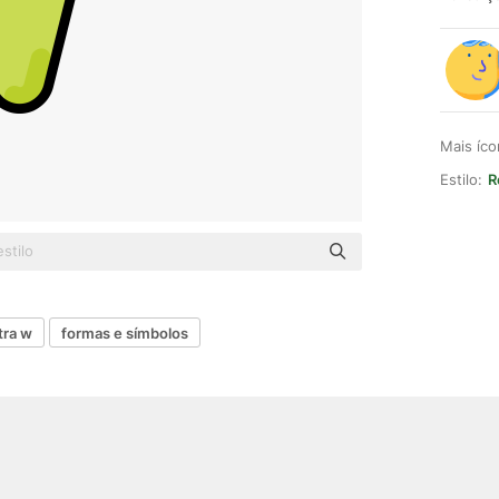
Mais íc
Estilo:
R
tra w
formas e símbolos