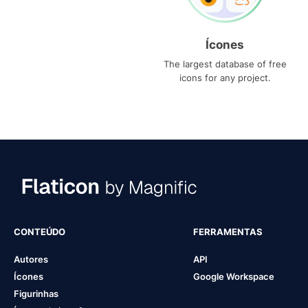
Ícones
The largest database of free
icons for any project.
CONTEÚDO
FERRAMENTAS
Autores
API
Ícones
Google Workspace
Figurinhas