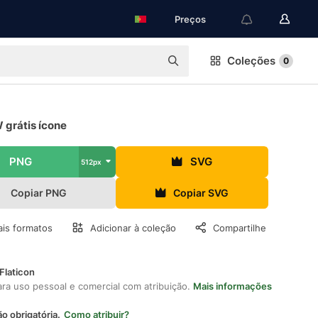
Preços
Coleções
0
 grátis ícone
PNG
SVG
512px
Copiar PNG
Copiar SVG
is formatos
Adicionar à coleção
Compartilhe
Flaticon
ara uso pessoal e comercial com atribuição.
Mais informações
ão obrigatória.
Como atribuir?