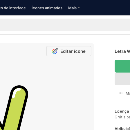
s de interface
Ícones animados
Mais
Editar ícone
Letra W
Ma
Licença 
Grátis p
Atribuiç