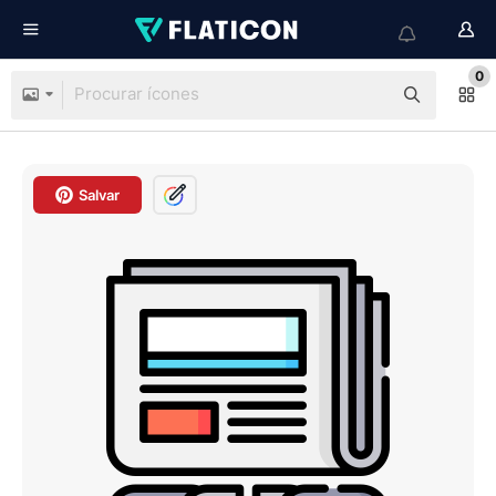
0
Salvar