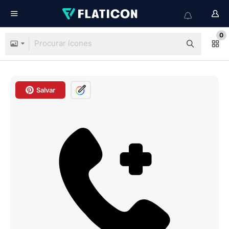
0
Salvar