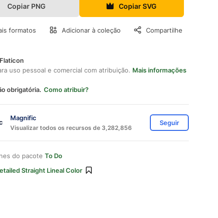
Copiar PNG
Copiar SVG
is formatos
Adicionar à coleção
Compartilhe
Flaticon
ara uso pessoal e comercial com atribuição.
Mais informações
ão obrigatória.
Como atribuir?
Magnific
Seguir
Visualizar todos os recursos de 3,282,856
ones do pacote
To Do
etailed Straight Lineal Color