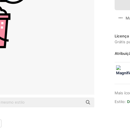
Ma
Licença 
Grátis p
Atribuiç
Mais íc
Estilo:
D