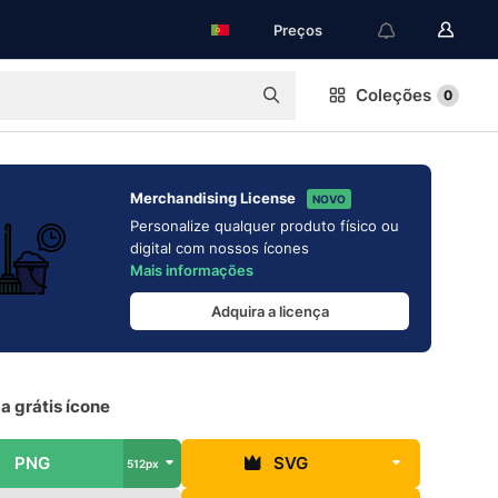
Preços
Coleções
0
Merchandising License
NOVO
Personalize qualquer produto físico ou
digital com nossos ícones
Mais informações
Adquira a licença
a grátis ícone
PNG
SVG
512px