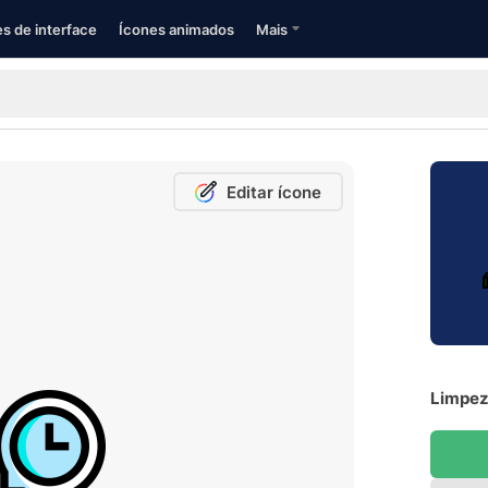
s de interface
Ícones animados
Mais
Editar ícone
Limpez