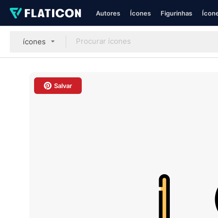
Autores
Ícones
Figurinhas
Ícone
ícones
Salvar