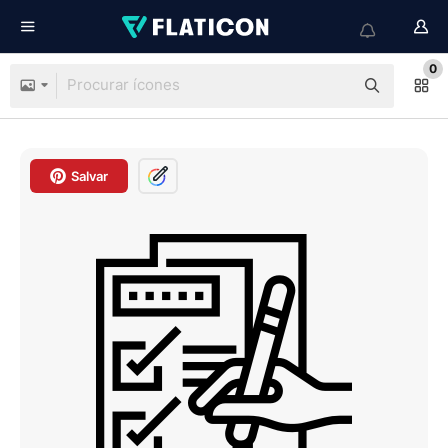
0
Salvar