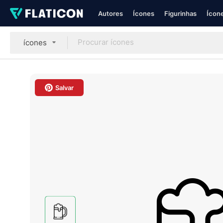
Autores
Ícones
Figurinhas
Ícone
ícones
Salvar