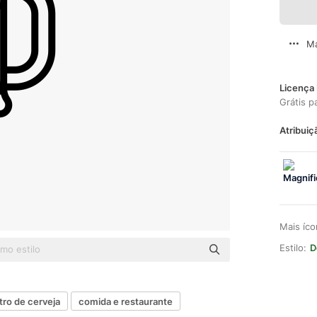
Ma
Licença 
Grátis p
Atribuiç
Mais íc
Estilo:
D
itro de cerveja
comida e restaurante