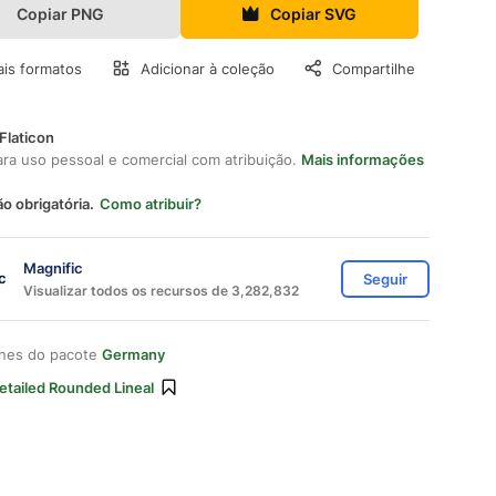
Copiar PNG
Copiar SVG
is formatos
Adicionar à coleção
Compartilhe
Flaticon
ara uso pessoal e comercial com atribuição.
Mais informações
ão obrigatória.
Como atribuir?
Magnific
Seguir
Visualizar todos os recursos de 3,282,832
ones do pacote
Germany
etailed Rounded Lineal