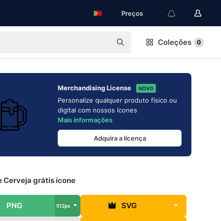
Preços
Coleções
0
Merchandising License
NOVO
Personalize qualquer produto físico ou
digital com nossos ícones
Mais informações
Adquira a licença
e Cerveja grátis ícone
PNG
SVG
512px