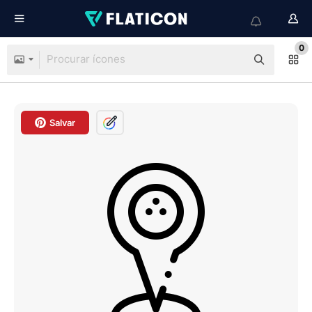
0
Salvar