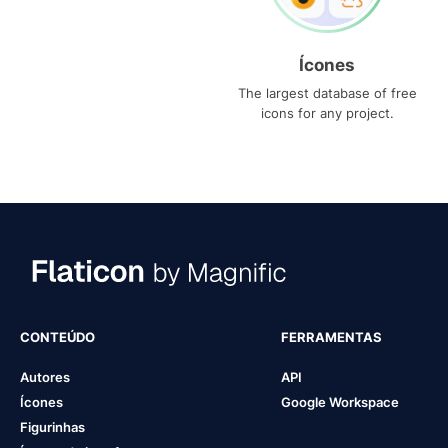
Ícones
The largest database of free
icons for any project.
CONTEÚDO
FERRAMENTAS
Autores
API
Ícones
Google Workspace
Figurinhas