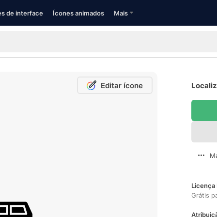
s de interface
Ícones animados
Mais
Editar ícone
Localiz
Ma
Licença 
Grátis p
Atribuiç