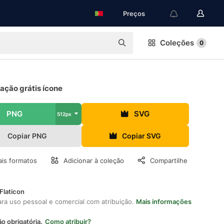
Preços
Coleções
0
ação grátis ícone
PNG
SVG
512px
Copiar PNG
Copiar SVG
is formatos
Adicionar à coleção
Compartilhe
Flaticon
ara uso pessoal e comercial com atribuição.
Mais informações
ão obrigatória.
Como atribuir?