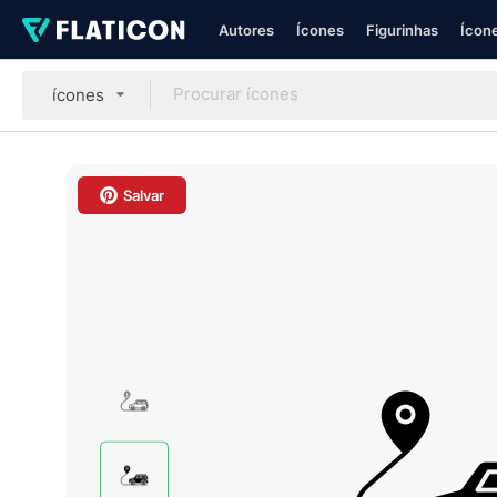
Autores
Ícones
Figurinhas
Ícone
ícones
Salvar