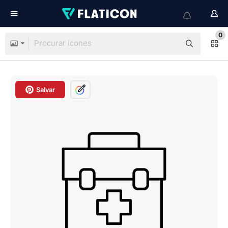
0
Salvar