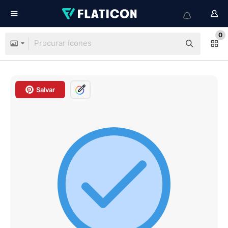
0
Salvar