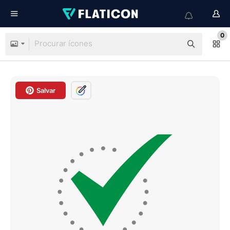
0
Salvar