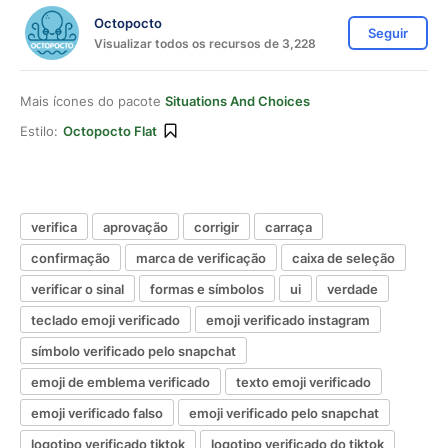
Octopocto
Seguir
Visualizar todos os recursos de 3,228
Mais ícones do pacote
Situations And Choices
Estilo:
Octopocto Flat
verifica
aprovação
corrigir
carraça
confirmação
marca de verificação
caixa de seleção
verificar o sinal
formas e símbolos
ui
verdade
teclado emoji verificado
emoji verificado instagram
símbolo verificado pelo snapchat
emoji de emblema verificado
texto emoji verificado
emoji verificado falso
emoji verificado pelo snapchat
logotipo verificado tiktok
logotipo verificado do tiktok